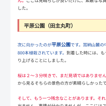
ん。
ここは見晴らしが良いだけに、素敵な写
した。
平原公園（田主丸町）
平原公園
次に向かったのが
です。耳納山麓の
800本植栽されています。
到着した時には、も
り上げることにしました。
桜は２～３分咲きで、まだ見頃ではありませ
から見るそちらの景色の方が素晴らしかった
そして、もう一つ残念なことがあります。それ
出ません。事情が分かりませんが、ここには