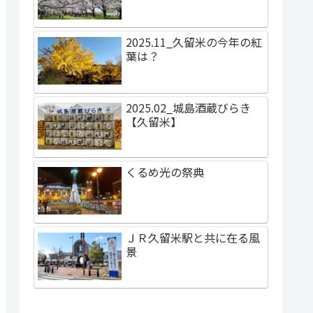
2025.11_久留米の今年の紅
葉は？
2025.02_城島酒蔵びらき
【久留米】
くるめ光の祭典
ＪＲ久留米駅と共に在る風
景