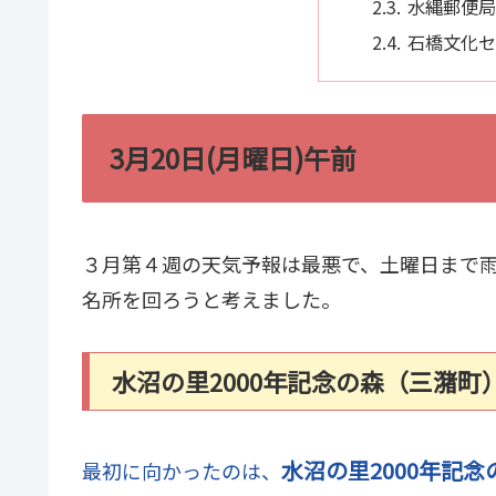
水縄郵便局
石橋文化セ
3月20日(月曜日)午前
３月第４週の天気予報は最悪で、土曜日まで
名所を回ろうと考えました。
水沼の里2000年記念の森（三潴町
水沼の里2000年記念
最初に向かったのは、