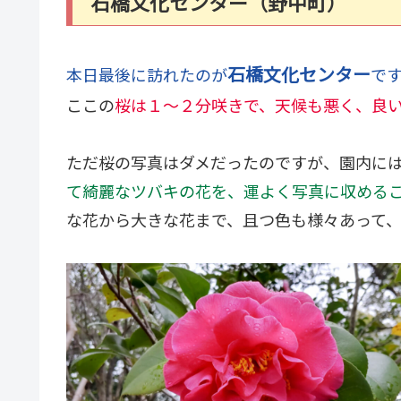
石橋文化センター（野中町）
石橋文化センター
本日最後に訪れたのが
で
ここの
桜は１～２分咲きで、天候も悪く、良
ただ桜の写真はダメだったのですが、園内に
て綺麗なツバキの花を、運よく写真に収める
な花から大きな花まで、且つ色も様々あって