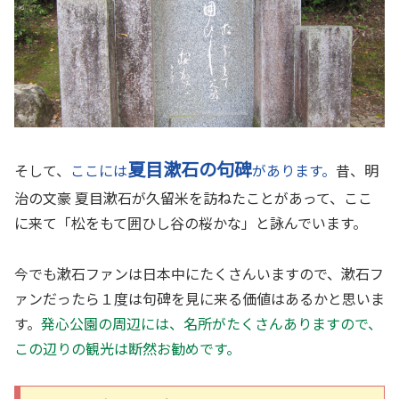
夏目漱石の句碑
そして、
ここには
があります。
昔、明
治の文豪 夏目漱石が久留米を訪ねたことがあって、ここ
に来て「松をもて囲ひし谷の桜かな」と詠んでいます。
今でも漱石ファンは日本中にたくさんいますので、漱石フ
ァンだったら１度は句碑を見に来る価値はあるかと思いま
す。
発心公園の周辺には、名所がたくさんありますので、
この辺りの観光は断然お勧めです。