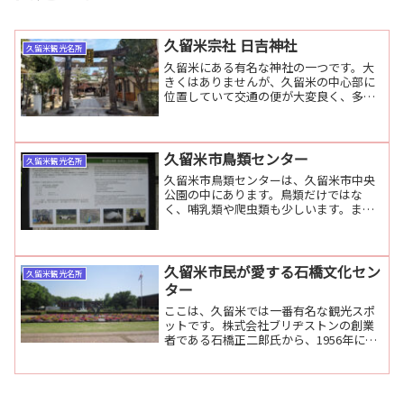
久留米宗社 日吉神社
久留米観光名所
久留米にある有名な神社の一つです。大
きくはありませんが、久留米の中心部に
位置していて交通の便が大変良く、多く
の参拝客が訪れます。
久留米市鳥類センター
久留米観光名所
久留米市鳥類センターは、久留米市中央
公園の中にあります。鳥類だけではな
く、哺乳類や爬虫類も少しいます。また
遊園地が併設されています。
久留米市民が愛する石橋文化セン
久留米観光名所
ター
ここは、久留米では一番有名な観光スポ
ットです。株式会社ブリヂストンの創業
者である石橋正二郎氏から、1956年に久
留米市に寄贈されました。