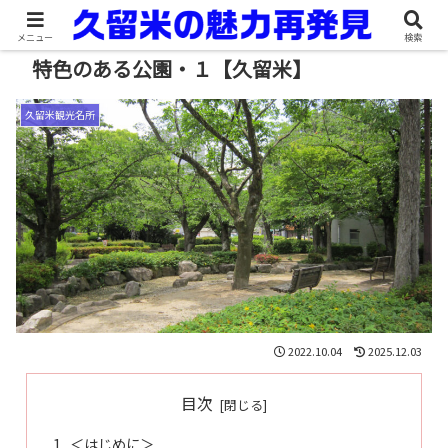
メニュー
検索
特色のある公園・１【久留米】
久留米観光名所
2022.10.04
2025.12.03
目次
＜はじめに＞