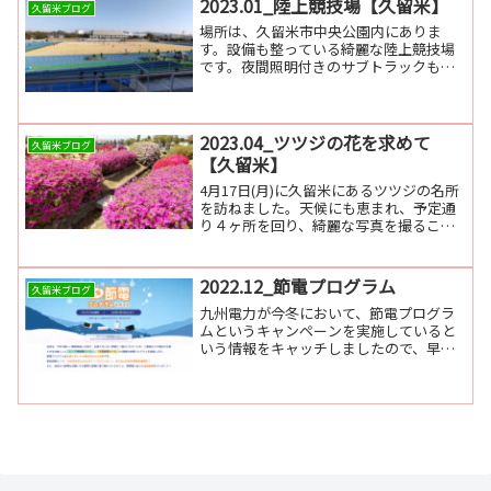
2023.01_陸上競技場【久留米】
久留米ブログ
場所は、久留米市中央公園内にありま
す。設備も整っている綺麗な陸上競技場
です。夜間照明付きのサブトラックもあ
ります。
2023.04_ツツジの花を求めて
久留米ブログ
【久留米】
4月17日(月)に久留米にあるツツジの名所
を訪ねました。天候にも恵まれ、予定通
り４ヶ所を回り、綺麗な写真を撮ること
ができました。
2022.12_節電プログラム
久留米ブログ
九州電力が今冬において、節電プログラ
ムというキャンペーンを実施していると
いう情報をキャッチしましたので、早速
申し込みました。