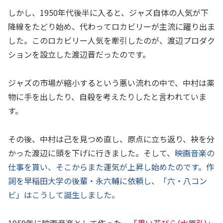
しかし、1950年代後半に入ると、ジャズ自体の人気が下
降線をたどり始め、代わってロカビリーが主流に躍り出ま
した。このロカビリー人気を牽引したのが、渡辺プロダク
ションを設立した渡辺晋だったのです。
ジャズの市場が縮小するという悪い流れの中で、中村は薬
物に手を出したり、自殺を考えたりしたと言われていま
す。
その後、中村は己を見つめ直し、原点に立ち返り、袂を分
かった渡辺に頭を下げに行きました。そして、
映画音楽の
仕事を貰い、そこからまた運気が上昇し始めたのです。作
詞を早稲田大学の後輩・永六輔に依頼し、「六・八コン
ビ」はこうして誕生しました。
1959年に映画音楽として作った、
「黒い花びら(水原弘)」